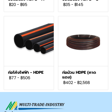
฿20
-
฿95
฿35
-
฿145
ท่อโค้งไฟฟ้า - HDPE
ท่อม้วน HDPE (คาด
แดง)
฿77
-
฿506
฿402
-
฿2,568