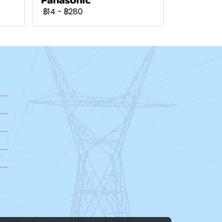
฿14
-
฿280