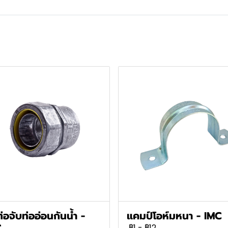
ต่อจับท่ออ่อนกันน้ำ -
แคมป์โอห์มหนา - IMC
C
฿1
-
฿12