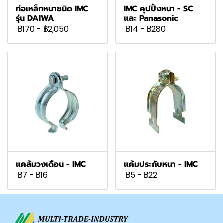
ท่อเหล็กหนาชนิด IMC
IMC คุปปิ้งหนา - SC
รุ่น DAIWA
และ Panasonic
฿170
-
฿2,050
฿14
-
฿280
แคล้มวงเดือน - IMC
แค้มประกับหนา - IMC
฿7
-
฿16
฿5
-
฿22