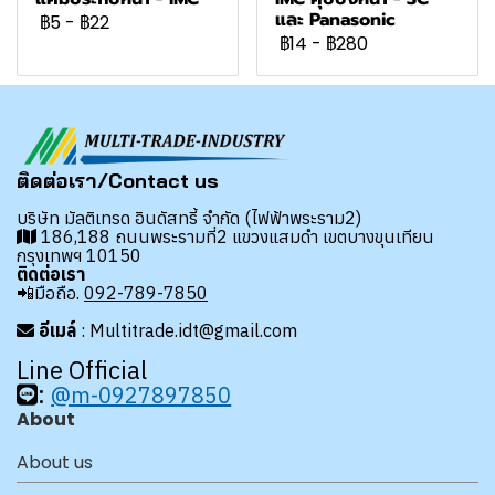
และ Panasonic
฿5
-
฿22
฿14
-
฿280
ติดต่อเรา/Contact us
บริษัท มัลติเทรด อินดัสทรี้ จำกัด (ไฟฟ้าพระราม2)
186,188 ถนนพระรามที่2 แขวงแสมดำ เขตบางขุนเทียน
กรุงเทพฯ 10150
ติดต่อเรา
📲มือถือ.
092-789-7850
อีเมล์
: Multitrade.idt@gmail.com
Line Official
:
@m-0927897850
About
About us