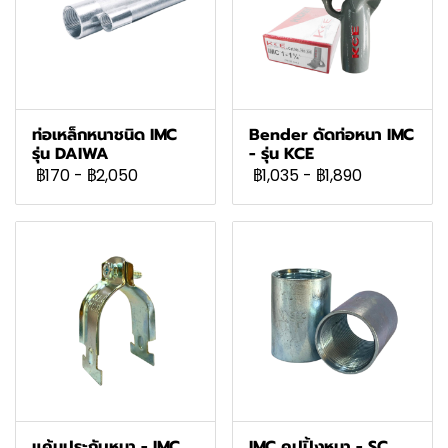
ท่อเหล็กหนาชนิด IMC
Bender ดัดท่อหนา IMC
รุ่น DAIWA
- รุ่น KCE
฿170
-
฿2,050
฿1,035
-
฿1,890
แค้มประกับหนา - IMC
IMC คุปปิ้งหนา - SC