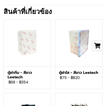
สินค้าที่เกี่ยวข้อง
ตู้ฝาทึบ - สีขาว
ตู้ฝาใส - สีขาว Leetech
Leetech
฿75
-
฿820
฿69
-
฿354