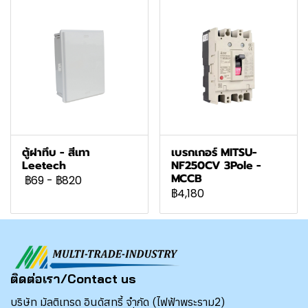
ตู้ฝาทึบ - สีเทา
เบรกเกอร์ MITSU-
Leetech
NF250CV 3Pole -
MCCB
฿69
-
฿820
฿4,180
ติดต่อเรา/Contact us
บริษัท มัลติเทรด อินดัสทรี้ จำกัด (ไฟฟ้าพระราม2)