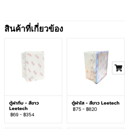
สินค้าที่เกี่ยวข้อง
ตู้ฝาทึบ - สีขาว
ตู้ฝาใส - สีขาว Leetech
Leetech
฿75
-
฿820
฿69
-
฿354