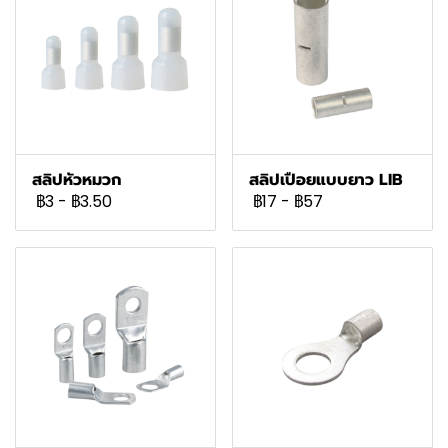
สลิปหัวหมวก
สลิปเปือยแบบยาว LIB
฿3
-
฿3.50
฿17
-
฿57