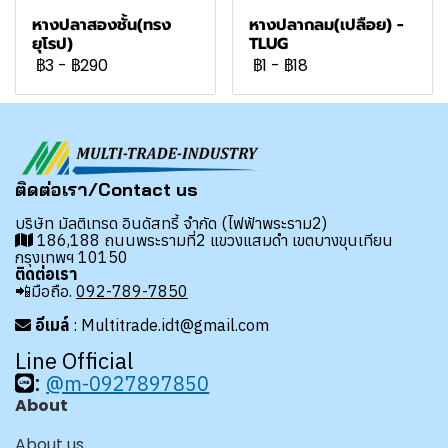
หางปลาสองชั้น(ทรง
หางปลากลม(เปลือย) -
ยุโรป)
TLUG
฿3
-
฿290
฿1
-
฿18
ติดต่อเรา/Contact us
บริษัท มัลติเทรด อินดัสทรี้ จำกัด (ไฟฟ้าพระราม2)
186,188 ถนนพระรามที่2 แขวงแสมดำ เขตบางขุนเทียน
กรุงเทพฯ 10150
ติดต่อเรา
📲มือถือ.
092-789-7850
อีเมล์
: Multitrade.idt@gmail.com
Line Official
:
@m-0927897850
About
About us