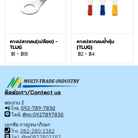
หางปลากลม(เปลือย) -
หางปลากลมย้ำหุ้ม
TLUG
(TLUG)
฿1
-
฿18
฿2
-
฿4
ติดต่อเรา/Contact us
พระราม 2
📲
โทร.
092-789-7850
ไลน์:
@m-0927897850
เอกชัย กาญจนาภิเษก
โทร
.
08
2-280-2182
ไลน์:
@m0822802182