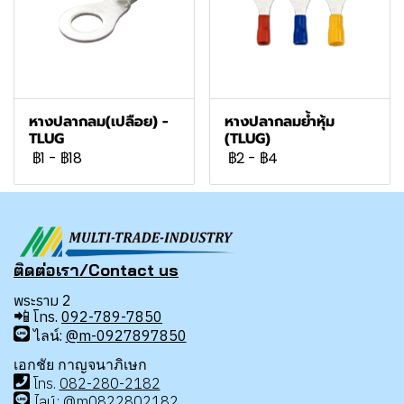
หางปลากลม(เปลือย) -
หางปลากลมย้ำหุ้ม
TLUG
(TLUG)
฿1
-
฿18
฿2
-
฿4
ติดต่อเรา/Contact us
พระราม 2
📲
โทร.
092-789-7850
ไลน์:
@m-0927897850
เอกชัย กาญจนาภิเษก
โทร
.
08
2-280-2182
ไลน์:
@m0822802182