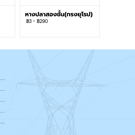
หางปลาสองชั้น(ทรงยุโรป)
฿3
-
฿290