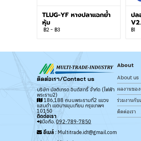
TLUG-YF หางปลาแฉกย้ำ
ปลอ
หุ้ม
V2
฿2
-
฿3
฿1
About
About us
ติดต่อเรา/Contact us
ผลงานของ
บริษัท มัลติเทรด อินดัสทรี้ จำกัด (ไฟฟ้า
พระราม2)
ร่วมงานกับ
186,188 ถนนพระรามที่2 แขวง
แสมดำ เขตบางขุนเทียน กรุงเทพฯ
10150
ติดต่อเรา
ติดต่อเรา
📲มือถือ.
092-789-7850
อีเมล์
: Multitrade.idt@gmail.com