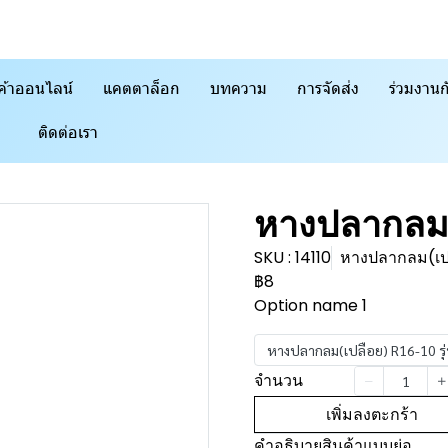
ค้าออนไลน์
แคตตาล็อก
บทความ
การจัดส่ง
ร่วมงานก
ติดต่อเรา
หางปลากลม(
SKU : 14110
หางปลากลม(เปล
฿8
Option name 1
หางปลากลม(เปลือย) R16-10 รุ
จำนวน
เพิ่มลงตะกร้า
คำอธิบายสินค้าแบบย่อ