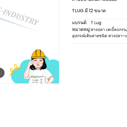
TLUG มี 12 ขนาด
แบรนด์:
T Lug
หมวดหมู่:
หางปลา เคเบิ้ลแกรน
อุปกรณ์เดินสายชนิด หางปลา-เ
m