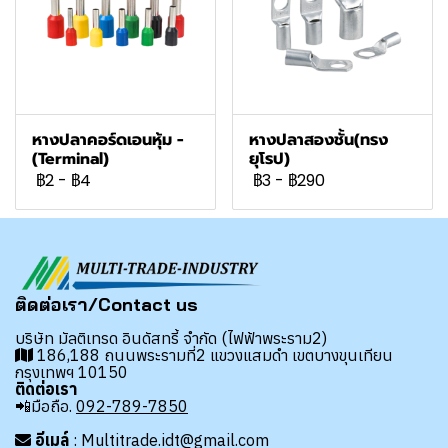
หางปลาคอร์ดเอนหุ้ม -
หางปลาสองชั้น(ทรง
(Terminal)
ยุโรป)
฿2
-
฿4
฿3
-
฿290
ติดต่อเรา/Contact us
บริษัท มัลติเทรด อินดัสทรี้ จำกัด (ไฟฟ้าพระราม2)
186,188 ถนนพระรามที่2 แขวงแสมดำ เขตบางขุนเทียน
กรุงเทพฯ 10150
ติดต่อเรา
📲มือถือ.
092-789-7850
อีเมล์
: Multitrade.idt@gmail.com