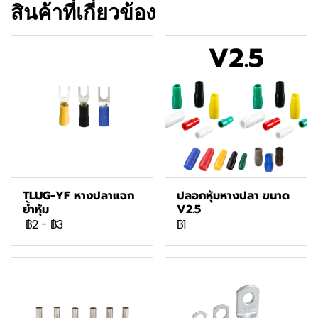
สินค้าที่เกี่ยวข้อง
TLUG-YF หางปลาแฉก
ปลอกหุ้มหางปลา ขนาด
ย้ำหุ้ม
V2.5
฿2
-
฿3
฿1