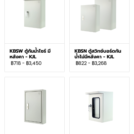
KBSW ตู้กันน้ำไซร์ มี
KBSN ตู้สวิทซ์บอร์ดกัน
หลังคา - KJL
น้ำไม่มีหลังคา - KJL
฿718
-
฿3,450
฿822
-
฿3,268