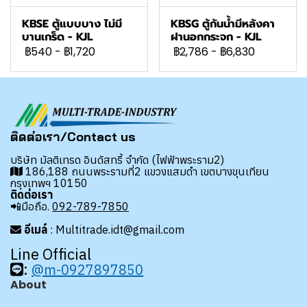
KBSE ตู้แบบบาง ไม่มี
KBSG ตู้กันน้ำมีหลังคา
บานเกร็ด - KJL
ฝานอกกระจก - KJL
฿540
-
฿1,720
฿2,786
-
฿6,830
ติดต่อเรา/Contact us
บริษัท มัลติเทรด อินดัสทรี้ จำกัด (ไฟฟ้าพระราม2)
186,188 ถนนพระรามที่2 แขวงแสมดำ เขตบางขุนเทียน
กรุงเทพฯ 10150
ติดต่อเรา
📲มือถือ.
092-789-7850
อีเมล์
: Multitrade.idt@gmail.com
Line Official
:
@m-0927897850
About