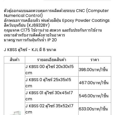
ตัวตู้ออกแบบและควบคุมการผลิตด้วยระบบ CNC (Computer
Numerical Control)
ลักษณะการเคลือบผิว พ่นด้วยสีฝุ่น Epoxy Powder Coatings
สีควันบุหรี่ย่น (KJ89328Y)
กุญแจกด C175 ใช้งานง่าย สะดวก และรับประกันการใช้งาน
เหมาะสำหรับงานติดตั้งภายในอาคาร
มาตรฐานการกันฝุ่นกันน้ำ IP 20
J KBSS ตู้ไซร้ - KJL มี 8 ขนาด
สินค้า
รายละเอียดสินค้า
ราคา
J KBSS 00 ตู้ไซร้ 20x30x15
398.00บาท/1ชิ้น
cm
J KBSS 0 ตู้ไซร้ 25x35x15
467.00บาท/1ชิ้น
cm
J KBSS 01 ตู้ไซร้ 30x45x17
546.00บาท/1ชิ้น
cm
J KBSS 02 ตู้ไซร้ 35x52x17
633.00บาท/1ชิ้น
cm