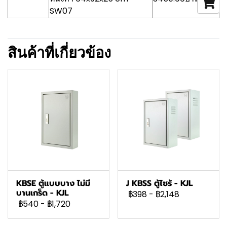
SW07
สินค้าที่เกี่ยวข้อง
KBSE ตู้แบบบาง ไม่มี
J KBSS ตู้ไซร้ - KJL
บานเกร็ด - KJL
฿398
-
฿2,148
฿540
-
฿1,720