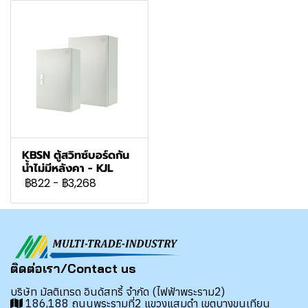
KBSN ตู้สวิทซ์บอร์ดกัน
น้ำไม่มีหลังคา - KJL
฿822
-
฿3,268
ติดต่อเรา/Contact us
บริษัท มัลติเทรด อินดัสทรี้ จำกัด (ไฟฟ้าพระราม2)
186,188 ถนนพระรามที่2 แขวงแสมดำ เขตบางขุนเทียน