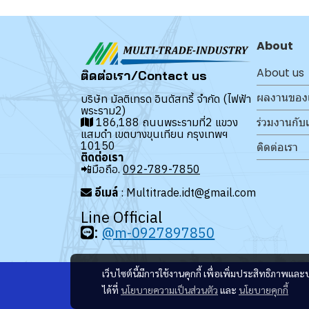
About
About us
ติดต่อเรา/Contact us
ผลงานของ
บริษัท มัลติเทรด อินดัสทรี้ จำกัด (ไฟฟ้า
พระราม2)
ร่วมงานกับ
186,188 ถนนพระรามที่2 แขวง
แสมดำ เขตบางขุนเทียน กรุงเทพฯ
10150
ติดต่อเรา
ติดต่อเรา
📲มือถือ.
092-789-7850
อีเมล์
: Multitrade.idt@gmail.com
Line Official
:
@m-0927897850
เว็บไซต์นี้มีการใช้งานคุกกี้ เพื่อเพิ่มประสิทธิภาพ
ได้ที่
นโยบายความเป็นส่วนตัว
และ
นโยบายคุกกี้