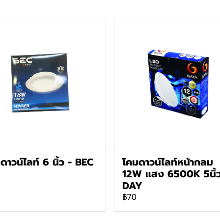
ดาวน์ไลท์ 6 นิ้ว - BEC
โคมดาวน์ไลท์หน้ากลม
12W แสง 6500K 5นิ้
5
DAY
฿70