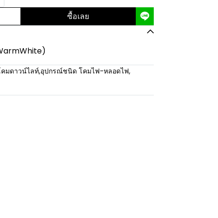
ซื้อเลย
, WarmWhite)
โคมดาวน์ไลท์
,
อุปกรณ์ชนิด โคมไฟ-หลอดไฟ
,