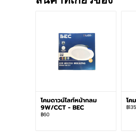
โคมดาวน์ไลท์หน้ากลม
โคม
9W/CCT - BEC
฿13
฿60