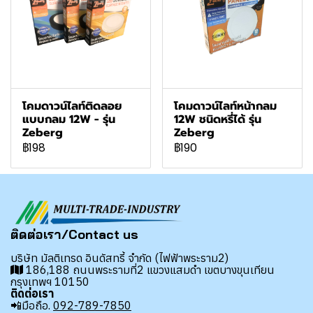
โคมดาวน์ไลท์ติดลอย
โคมดาวน์ไลท์หน้ากลม
แบบกลม 12W - รุ่น
12W ชนิดหรี่ได้ รุ่น
Zeberg
Zeberg
฿198
฿190
ติดต่อเรา/Contact us
บริษัท มัลติเทรด อินดัสทรี้ จำกัด (ไฟฟ้าพระราม2)
186,188 ถนนพระรามที่2 แขวงแสมดำ เขตบางขุนเทียน
กรุงเทพฯ 10150
ติดต่อเรา
📲มือถือ.
092-789-7850