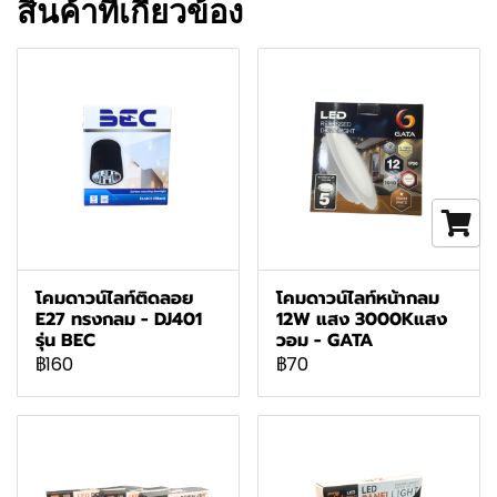
สินค้าที่เกี่ยวข้อง
โคมดาวน์ไลท์ติดลอย
โคมดาวน์ไลท์หน้ากลม
E27 ทรงกลม - DJ401
12W แสง 3000Kแสง
รุ่น BEC
วอม - GATA
฿160
฿70