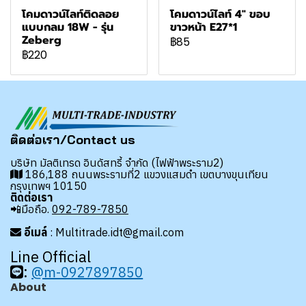
โคมดาวน์ไลท์ติดลอย
โคมดาวน์ไลท์ 4" ขอบ
แบบกลม 18W - รุ่น
ขาวหน้า E27*1
Zeberg
฿85
฿220
ติดต่อเรา/Contact us
บริษัท มัลติเทรด อินดัสทรี้ จำกัด (ไฟฟ้าพระราม2)
186,188 ถนนพระรามที่2 แขวงแสมดำ เขตบางขุนเทียน
กรุงเทพฯ 10150
ติดต่อเรา
📲มือถือ.
092-789-7850
อีเมล์
: Multitrade.idt@gmail.com
Line Official
:
@m-0927897850
About