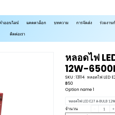
ค้าออนไลน์
แคตตาล็อก
บทความ
การจัดส่ง
ร่วมงานก
ติดต่อเรา
หลอดไฟ LE
12W-6500K 
SKU : 13114
หลอดไฟ LED E
฿50
Option name 1
หลอดไฟ LED E27 A-BULB 12W-
จำนวน