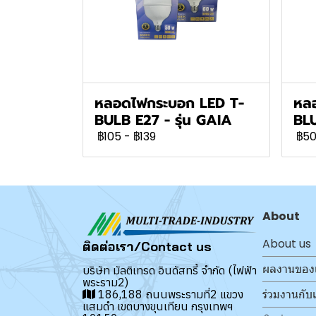
หลอดไฟกระบอก LED T-
หล
BULB E27 - รุ่น GAIA
BLU
฿105
-
฿139
฿5
About
About us
ติดต่อเรา/Contact us
ผลงานของ
บริษัท มัลติเทรด อินดัสทรี้ จำกัด (ไฟฟ้า
พระราม2)
ร่วมงานกับ
186,188 ถนนพระรามที่2 แขวง
แสมดำ เขตบางขุนเทียน กรุงเทพฯ