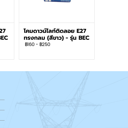
E27
โคมดาวน์ไลท์ติดลอย E27
BEC
ทรงกลม (สีขาว) - รุ่น BEC
฿160
-
฿250