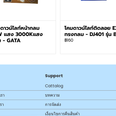
ดาวน์ไลท์หน้ากลม
โคมดาวน์ไลท์ติดลอย 
W แสง 3000Kแสง
ทรงกลม - DJ401 รุ่น 
ม - GATA
฿160
Support
Cattalog
เรา
บทความ
เรา
การจัดส่ง
เงื่อนไขการคืนสินค้า