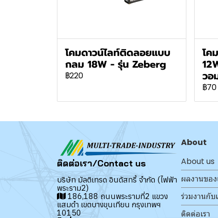
โคมดาวน์ไลท์ติดลอยแบบ
โคม
กลม 18W - รุ่น Zeberg
12
วอ
฿220
฿70
About
About us
ติดต่อเรา/Contact us
ผลงานของ
บริษัท มัลติเทรด อินดัสทรี้ จำกัด (ไฟฟ้า
พระราม2)
ร่วมงานกับ
186,188 ถนนพระรามที่2 แขวง
แสมดำ เขตบางขุนเทียน กรุงเทพฯ
10150
ติดต่อเรา