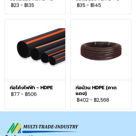
฿23
-
฿135
฿35
-
฿145
ท่อโค้งไฟฟ้า - HDPE
ท่อม้วน HDPE (คาด
แดง)
฿77
-
฿506
฿402
-
฿2,568