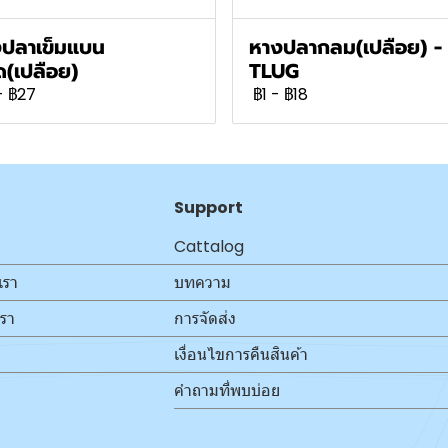
ปลาเข็มแบน
หางปลากลม(เปลือย) -
ด(เปลือย)
TLUG
-
฿27
฿1
-
฿18
Support
Cattalog
เรา
บทความ
เรา
การจัดส่ง
เงื่อนไขการคืนสินค้า
คำถามที่พบบ่อย