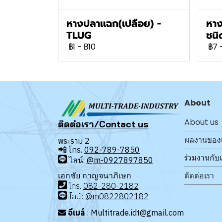
หางปลาแฉก(เปลือย) -
หาง
TLUG
ชนิ
฿1
-
฿10
฿7
About
About us
ติดต่อเรา/Contact us
ผลงานของ
พระราม 2
📲
โทร.
092-789-7850
ร่วมงานกับ
ไลน์:
@m-0927897850
ติดต่อเรา
เอกชัย กาญจนาภิเษก
โทร
.
08
2-280-2182
ไลน์:
@m0822802182
อีเมล์
: Multitrade.idt@gmail.com