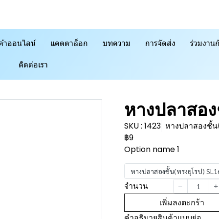
ค้าออนไลน์
แคตตาล็อก
บทความ
การจัดส่ง
ร่วมงานก
ติดต่อเรา
หางปลาสองช
SKU : 1423
หางปลาสองชั้น
฿9
Option name 1
หางปลาสองชั้น(ทรงยุโรป) SL16
จำนวน
เพิ่มลงตะกร้า
คำอธิบายสินค้าแบบย่อ