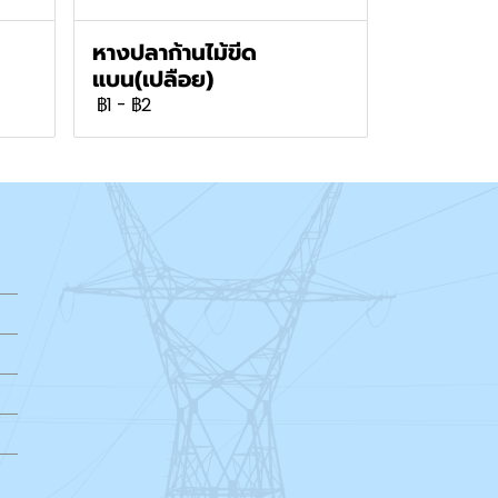
หางปลาก้านไม้ขีด
แบน(เปลือย)
฿1
-
฿2